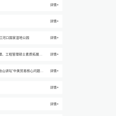
详情+
详情+
进闽江河口国家湿地公园
详情+
共管理、工程管理硕士素质拓展教
详情+
怡山讲坛“中美贸易核心问题与
详情+
详情+
详情+