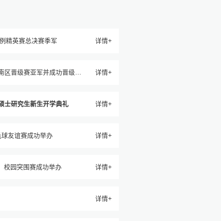
案例精英赛总决赛季军
详情+
华南区晋级赛亚军并成功晋级全
详情+
制硕士研究生新生开学典礼
详情+
毛球友谊赛成功举办
详情+
4）校园突围赛成功举办
详情+
详情+