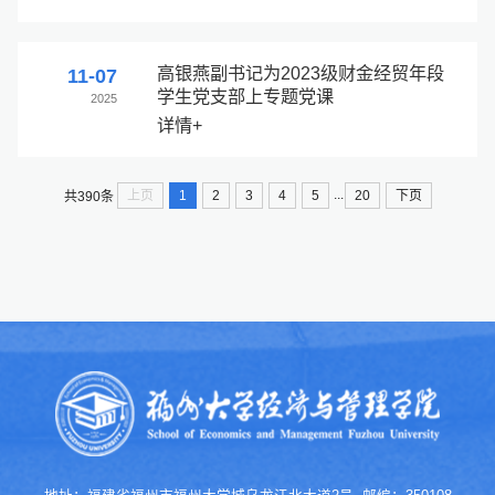
高银燕副书记为2023级财金经贸年段
11-07
学生党支部上专题党课
2025
详情+
...
上页
1
2
3
4
5
20
下页
共390条