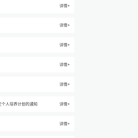
详情+
详情+
详情+
详情+
详情+
定个人培养计划的通知
详情+
详情+