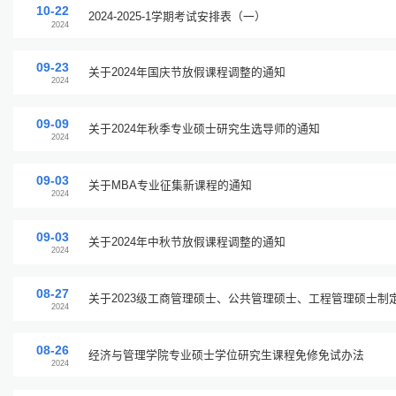
10-22
2024-2025-1学期考试安排表（一）
2024
09-23
关于2024年国庆节放假课程调整的通知
2024
09-09
关于2024年秋季专业硕士研究生选导师的通知
2024
09-03
关于MBA专业征集新课程的通知
2024
09-03
关于2024年中秋节放假课程调整的通知
2024
08-27
关于2023级工商管理硕士、公共管理硕士、工程管理硕士制
2024
08-26
经济与管理学院专业硕士学位研究生课程免修免试办法
2024