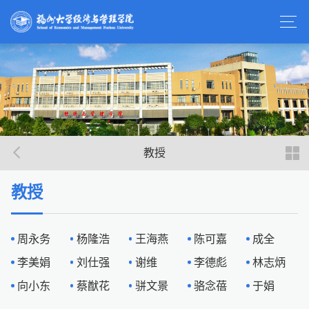
教授
教授
周永务
杨隆浩
王海燕
陈可嘉
成全
李美娟
刘仕强
谢维
李德彪
林志炳
向小东
蔡猷花
骈文景
骆念蓓
于娟