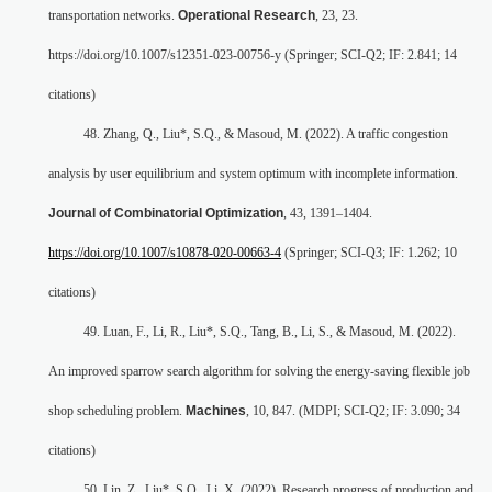
transportation networks.
Operational Research
, 23, 23.
https://doi.org/10.1007/s12351-023-00756-y (Springer; SCI-Q2; IF: 2.841; 14
citations)
48. Zhang, Q., Liu*, S.Q., & Masoud, M. (2022). A traffic congestion
analysis by user equilibrium and system optimum with incomplete information.
Journal of Combinatorial Optimization
, 43, 1391–1404.
https://doi.org/10.1007/s10878-020-00663-4
(Springer; SCI-Q3; IF: 1.262; 10
citations)
49. Luan, F., Li, R., Liu*, S.Q., Tang, B., Li, S., & Masoud, M. (2022).
An improved sparrow search algorithm for solving the energy-saving flexible job
shop scheduling problem.
Machines
, 10, 847. (MDPI; SCI-Q2; IF: 3.090; 34
citations)
50. Lin, Z., Liu*, S.Q., Li, X. (2022). Research progress of production and