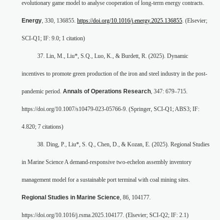
evolutionary game model to analyse cooperation of long-term energy contracts.
Energy
, 330, 136855.
https://doi.org/10.1016/j.energy.2025.136855
. (Elsevier;
SCI-Q1; IF: 9.0; 1 citation)
37. Lin, M., Liu*, S.Q., Luo, K., & Burdett, R. (2025). Dynamic
incentives to promote green production of the iron and steel industry in the post-
pandemic period.
Annals of Operations Research
, 347: 679–715.
https://doi.org/10.1007/s10479-023-05766-9. (Springer, SCI-Q1; ABS3; IF:
4.820; 7 citations)
38. Ding, P., Liu*, S. Q., Chen, D., & Kozan, E. (2025). Regional Studies
in Marine Science A demand-responsive two-echelon assembly inventory
management model for a sustainable port terminal with coal mining sites.
Regional Studies in Marine Science
, 86, 104177.
https://doi.org/10.1016/j.rsma.2025.104177. (Elsevier; SCI-Q2; IF: 2.1)