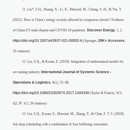
11. Liu*, S.Q., Huang, X., Li, X., Masoud, M., Chung, S.-H., & Yin, Y.
(2021). How is China’s energy security affected by exogenous shocks? Evidence
of China-US trade dispute and COVID-19 pandemic.
Discover Energy
, 1, 2.
https://doi.org/10.1007/s43937-021-00002-6
(Springer;
29K+ Accesses
;
33 citations)
12. Liu, S.Q., & Kozan, E. (2019). Integration of mathematical models for
ore mining industry.
International Journal of Systems Science -
Operations & Logistics
, 6(1), 55–68.
https://doi.org/10.1080/23302674.2017.1344330
(Taylor & Francis; SCI-
Q2; IF: 4.2; 29 citations)
13. Liu, S.Q., Kozan, E., Masoud, M., Zhang, Y., & Chan, F. T. S. (2018).
Job shop scheduling with a combination of four buffering constraints.