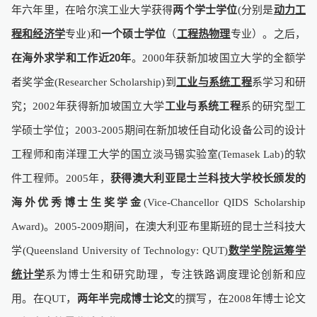
年六年里，在哈尔滨工业大学获得
两个学士学位
分别是
动力工
(
程和经济学
专业
和
一个硕士学位
（
工程热物理
专业）。
之后，
)
在海外求学和工作近
20
年
。
年获新加坡国立大学的全额学
2000
者奖学金
到
工业与系统工程
系学习和研
(Researcher Scholarship)
究；
年获得新加坡国立大学
工业与系统工程
系的研究型工
2002
学硕士学位；
期间在新加坡任自动化设备公司的设计
2003-2005
工程师和南洋理工大学的国立淡马锡实验室
的软
(Temasek Lab)
件工程师。
年，
获得澳大利亚昆士兰科技大学校长颁发的
2005
海外优秀博士生奖学金
(Vice-Chancellor QIDS Scholarship
。
期间，在澳大利亚布里斯班的昆士兰科技大
Award)
2005-2009
学
数学学院运筹学
(Queensland University of Technology: QUT)
统计学
系为博士生和研究助理，专注铁路调度理论创新和应
用。在
，
两年半完成博士论文
的撰写，在
年博士论文
QUT
2008