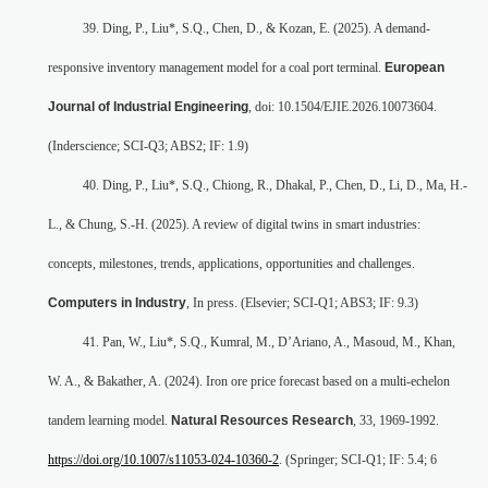
39. Ding, P., Liu*, S.Q., Chen, D., & Kozan, E. (2025). A demand-
responsive inventory management model for a coal port terminal.
European
Journal of Industrial Engineering
, doi: 10.1504/EJIE.2026.10073604.
(Inderscience; SCI-Q3; ABS2; IF: 1.9)
40. Ding, P., Liu*, S.Q., Chiong, R., Dhakal, P., Chen, D., Li, D., Ma, H.-
L., & Chung, S.-H. (2025). A review of digital twins in smart industries:
concepts, milestones, trends, applications, opportunities and challenges.
Computers in Industry
, In press. (Elsevier; SCI-Q1; ABS3; IF: 9.3)
41. Pan, W., Liu*, S.Q., Kumral, M., D’Ariano, A., Masoud, M., Khan,
W. A., & Bakather, A. (2024). Iron ore price forecast based on a multi-echelon
tandem learning model.
Natural Resources Research
, 33, 1969-1992.
https://doi.org/10.1007/s11053-024-10360-2
. (Springer; SCI-Q1; IF: 5.4; 6