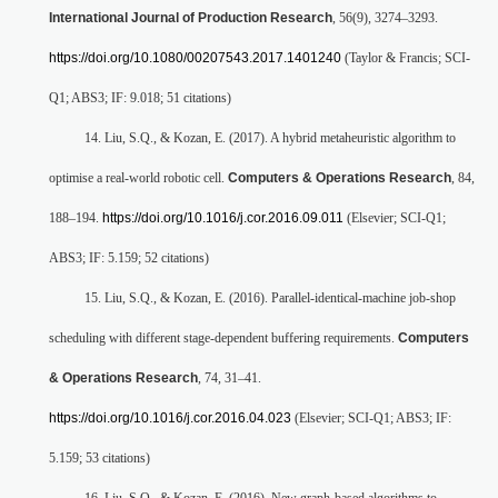
International Journal of Production Research
, 56(9), 3274–3293.
https://doi.org/10.1080/00207543.2017.1401240
(Taylor & Francis; SCI-
Q1; ABS3; IF: 9.018; 51 citations)
14. Liu, S.Q., & Kozan, E. (2017). A hybrid metaheuristic algorithm to
optimise a real-world robotic cell.
Computers & Operations Research
, 84,
188–194.
https://doi.org/10.1016/j.cor.2016.09.011
(Elsevier; SCI-Q1;
ABS3; IF: 5.159; 52 citations)
15. Liu, S.Q., & Kozan, E. (2016). Parallel-identical-machine job-shop
scheduling with different stage-dependent buffering requirements.
Computers
& Operations Research
, 74, 31–41.
https://doi.org/10.1016/j.cor.2016.04.023
(Elsevier; SCI-Q1; ABS3; IF:
5.159; 53 citations)
16. Liu, S.Q., & Kozan, E. (2016). New graph-based algorithms to