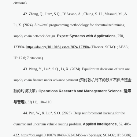
citations)
42. Zhang, Q., Liu*, S.Q., D’Ariano, A., Chung, S. H., Masoud, M., &
Li, X. (2024). A bi-level programming methodology for decentralized mining
supply chain network design.
Expert Systems with Applications
, 250,
123904.
https://doi.org/10.1016/j.eswa.2024.123904
(Elsevier; SCI-Q1; ABS3;
IF: 12.6; 7 citations)
43. Wang, Y., Liu*, S.Q., Li, X. (2024). Equilibrium decisions of iron ore
supply chain finance under advance payment (
预付款机制下的铁矿石供应链金
融的均衡决策
).
Operations Research and Management Science
(
运筹
与管理
), 33(11), 104-110.
44. Pan, W., & Liu*, S.Q. (2023). Deep reinforcement learning for the
dynamic and uncertain vehicle routing problem.
Applied Intelligence
, 52, 405-
422. https://doi.org/10.1007/s10489-022-03456-w (Springer; SCI-Q2; IF: 5.086;