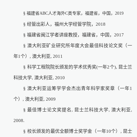
§
福建省
ABC
人才海外
C
类专家，福建省，中国，
2019
§
经管出彩人，福州大学经管学院，
2018
§
福建省闽江学者讲座教授，福建省，中国，
2017
§
澳大利亚矿业研究所年度大会最佳科技论文奖（一
年
1
个）
,
澳大利亚
, 2011
§
科学工程院院长颁发的学术优秀奖
(
一年
2
个
),
昆士兰
科技大学
,
澳大利亚
, 2010
§
澳大利亚运筹学学会杰出青年科学家奖章（一年
1
个）
,
澳大利亚
, 2009
§
最佳博士论文奖提名
,
昆士兰科技大学
,
澳大利亚
,
2008.
§
校长颁发的最优全额博士奖学金（一年
10
个）
,
昆士