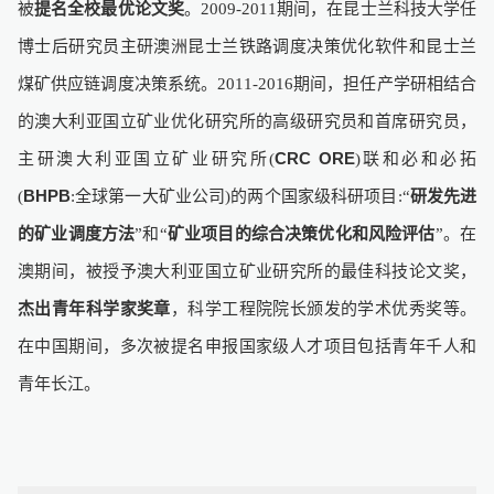
被
提名全校最优论文奖
。
期间，在昆士兰科技大学任
2009-2011
博士后研究员主研澳洲昆士兰铁路调度决策优化软件和昆士兰
煤矿供应链调度决策系统。
期间，担任产学研相结合
2011-2016
的澳大利亚国立矿业优化研究所的高级研究员和首席研究员，
主研澳大利亚国立矿业研究所
CRC ORE
联和必和必拓
(
)
BHPB
全球第一大矿业公司
的两个国家级科研项目
研发先进
(
:
)
:“
的矿业调度方法
和
矿业项目的综合决策优化和风险评估
。在
”
“
”
澳期间，被授予澳大利亚国立矿业研究所的最佳科技论文奖，
杰出青年科学家奖章
，科学工程院院长颁发的学术优秀奖等。
在中国期间，多次被提名申报国家级人才项目包括青年千人和
青年长江。