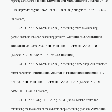
capacity constraints.
Flexible Services and Manufacturing Journal
, 23, 90
–110.
https://doi.org/10.1007/s10696-010-9069-9
(Springer; SCI-Q2; IF: 2.603;
39 citations)
22. Liu, S.Q., & Kozan, E. (2009). Scheduling trains as a blocking
parallel-machine job shop scheduling problem.
Computers & Operations
Research
, 36, 2840–2852.
https://doi.org/10.1016/j.cor.2008.12.012
(Elsevier; SCI-Q1; ABS3; IF: 5.159;
185 citations
)
23. Liu, S.Q., & Kozan, E. (2009). Scheduling a flow shop with combined
buffer conditions.
International Journal of Production Economics
, 117,
371–380.
https://doi.org/10.1016/j.ijpe.2008.11.007
(Elsevier; SCI-Q1;
ABS3; IF: 11.251; 64 citations)
24. Liu, S.Q., Ong, H. L., & Ng, K. M. (2005). Metaheuristics for
minimizing the makespan of the dynamic shop scheduling problem.
Advances