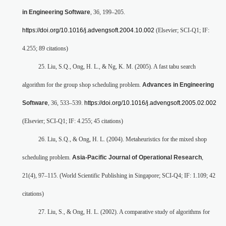
in Engineering Software
, 36, 199–205.
https://doi.org/10.1016/j.advengsoft.2004.10.002
(Elsevier; SCI-Q1; IF:
4.255; 89 citations)
25. Liu, S.Q., Ong, H. L., & Ng, K. M. (2005). A fast tabu search
algorithm for the group shop scheduling problem.
Advances in Engineering
Software
, 36, 533–539.
https://doi.org/10.1016/j.advengsoft.2005.02.002
(Elsevier; SCI-Q1; IF: 4.255; 45 citations)
26. Liu, S.Q., & Ong, H. L. (2004). Metaheuristics for the mixed shop
scheduling problem.
Asia-Pacific Journal of Operational Research
,
21(4), 97–115. (World Scientific Publishing in Singapore; SCI-Q4; IF: 1.109; 42
citations)
27. Liu, S., & Ong, H. L. (2002). A comparative study of algorithms for