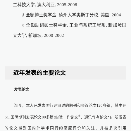
兰科技大学
,
澳大利亚
, 2005-2008
§
全额博士奖学金
,
德州大学奥斯丁分校
,
美国
, 2004
§
全额助研硕士奖学金
,
工业与系统工程系
,
新加坡国
立大学
,
新加坡
, 2000-2002
近年发表的主要论文
发表论文
迄今，本人已发表同行评审过的期刊和会议论文
120
多篇，其中在
#
SCI
国际期刊发表论文
80
多篇
(
实际一作论文
，通讯作者论文
*)
。所发表
的论文得到国内外学术同行的高度评价和关注，并被多次引用