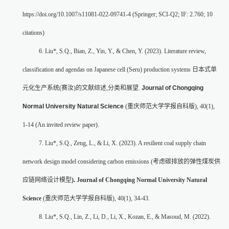
https://doi.org/10.1007/s11081-022-09741-4 (Springer; SCI-Q2; IF: 2.760; 10
citations)
6. Liu*, S.Q., Bian, Z., Yin, Y., & Chen, Y. (2023). Literature review,
classification and agendas on Japanese cell (Seru) production systems
日本式单
元化生产系统
(
赛汝
)
的文献综述
,
分类和展望
.
Journal of Chongqing
Normal University Natural Science
(
重庆师范大学学报自科版
), 40(1),
1-14 (An invited review paper).
7. Liu*, S.Q., Zeng, L., & Li, X. (2023). A resilient coal supply chain
network design model considering carbon emissions (
考虑碳排放的弹性煤炭供
应链网络设计模型
). Journal of Chongqing Normal University Natural
Science
(
重庆师范大学学报自科版
), 40(1), 34-43.
8. Liu*, S.Q., Lin, Z., Li, D., Li, X., Kozan, E., & Masoud, M. (2022).