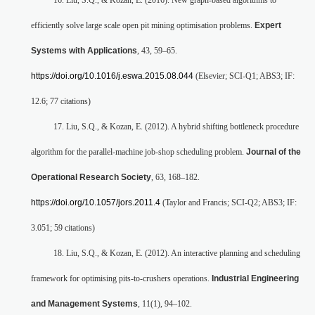
efficiently solve large scale open pit mining optimisation problems.
Expert
Systems with Applications
, 43, 59–65.
https://doi.org/10.1016/j.eswa.2015.08.044
(Elsevier; SCI-Q1; ABS3; IF:
12.6; 77 citations)
17. Liu, S.Q., & Kozan, E. (2012). A hybrid shifting bottleneck procedure
algorithm for the parallel-machine job-shop scheduling problem.
Journal of the
Operational Research Society
, 63, 168–182.
https://doi.org/10.1057/jors.2011.4
(Taylor and Francis; SCI-Q2; ABS3; IF:
3.051; 59 citations)
18. Liu, S.Q., & Kozan, E. (2012). An interactive planning and scheduling
framework for optimising pits-to-crushers operations.
Industrial Engineering
and Management Systems
, 11(1), 94–102.