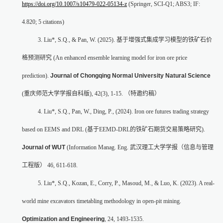
https://doi.org/10.1007/s10479-022-05134-z
(Springer, SCI-Q1; ABS3; IF:
4.820; 5 citations)
3. Liu*, S.Q., & Pan, W. (2025).
基于增强式集成学习模型的铁矿石价
格预测研究
(An enhanced ensemble learning model for iron ore price
prediction).
Journal of Chongqing Normal University Natural Science
(
重庆师范大学学报自科版
), 42(3), 1-15.
（特邀约稿）
4. Liu*, S.Q., Pan, W., Ding, P., (2024). Iron ore futures trading strategy
based on EEMS and DRL (
基于
EEMD-DRL
的铁矿石期货交易策略研究
).
Journal of WUT
(Information Manag. Eng.
武汉理工大学学报（信息与管理
工程版）
46, 611-618.
5. Liu*, S.Q., Kozan, E., Corry, P., Masoud, M., & Luo, K. (2023). A real-
world mine excavators timetabling methodology in open-pit mining.
Optimization and Engineering
, 24, 1493-1535.