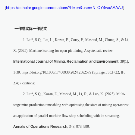
(
https://scholar.google.com/citations?hl=en&user=N_OY4woAAAAJ
)
一作或实际一作论文
1. Liu*, S.Q., Liu, L., Kozan, E., Corry, P., Masoud, M., Chung, S., & Li,
X. (2025). Machine learning for open-pit mining: A systematic review.
International Journal of Mining, Reclamation and Environment
, 39(1),
1-39. https://doi.org/10.1080/17480930.2024.2362579 (Springer; SCI-Q2; IF:
2.4; 7 citations)
2. Liu*, S.Q., Kozan, E., Masoud, M., Li, D., & Luo, K. (2025). Multi-
stage mine production timetabling with optimising the sizes of mining operations:
an application of parallel-machine flow shop scheduling with lot streaming.
Annals of Operations Research
, 348, 973–999.