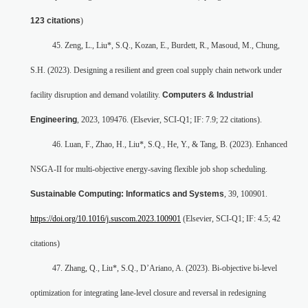
123 citations
)
45. Zeng, L., Liu*, S.Q., Kozan, E., Burdett, R., Masoud, M., Chung,
S.H. (2023). Designing a resilient and green coal supply chain network under
facility disruption and demand volatility.
Computers & Industrial
Engineering
, 2023, 109476. (Elsevier, SCI-Q1; IF: 7.9; 22 citations).
46. Luan, F., Zhao, H., Liu*, S.Q., He, Y., & Tang, B. (2023). Enhanced
NSGA-II for multi-objective energy-saving flexible job shop scheduling.
Sustainable Computing: Informatics and Systems
, 39, 100901.
https://doi.org/10.1016/j.suscom.2023.100901
(Elsevier, SCI-Q1; IF: 4.5; 42
citations)
47. Zhang, Q., Liu*, S.Q., D’Ariano, A. (2023). Bi-objective bi-level
optimization for integrating lane-level closure and reversal in redesigning