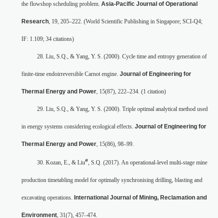
the flowshop scheduling problem.
Asia-Pacific Journal of Operational
Research
, 19, 205–222. (World Scientific Publishing in Singapore; SCI-Q4;
IF: 1.109; 34 citations)
28. Liu, S.Q., & Yang, Y. S. (2000). Cycle time and entropy generation of
finite-time endoirreversible Carnot engine.
Journal of Engineering for
Thermal Energy and Power
, 15(87), 222–234. (1 citation)
29. Liu, S.Q., & Yang, Y. S. (2000). Triple optimal analytical method used
in energy systems considering ecological effects.
Journal of Engineering for
Thermal Energy and Power
, 15(86), 98–99.
#
30. Kozan, E., & Liu
, S.Q. (2017). An operational-level multi-stage mine
production timetabling model for optimally synchronising drilling, blasting and
excavating operations.
International Journal of Mining, Reclamation and
Environment
, 31(7), 457–474.