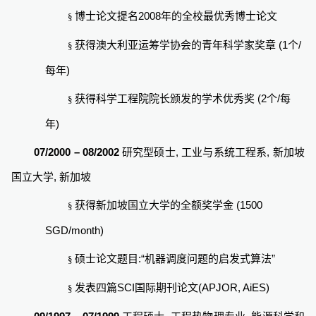
2008
博士论文提名
年的全校最优秀博士论文
§
(1
/
获得澳大利亚运筹学协会的青年科学家奖章
个
§
)
每年
(2
/
获得科学工程院院长颁发的学术优秀奖
个
每
§
)
年
07/2000 – 08/2002
,
,
研究型硕士
工业与系统工程系
新加坡
,
国立大学
新加坡
(1500
获得新加坡国立大学的全额奖学金
§
SGD/month)
:“
”
硕士论文题目
机器调度问题的启发式算法
§
SCI
(APJOR, AiES)
发表四篇
国际期刊论文
§