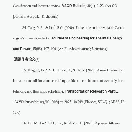
classification and literature review.
ASOR Bulletin
, 30(1), 2–23. (An OR
journal in Australia; 41 citations)
#
34. Yang, Y. S., & Liu
, S.Q. (2000). Finite-time endoirreversible Carnot
engine’s irreversible factor.
Journal of Engineering for Thermal Energy
and Power
, 15(86), 107–109. (An EI-indexed journal; 5 citations)
通讯作者论文
(*)
35. Ding, P., Liu*, S. Q., Chen, D., & He, Y. (2025). A novel real-world
human-robot collaboration scheduling problem: a combination of assembly line
balancing and flow shop scheduling.
Transportation Research Part E
,
104299. https://doi.org/10.1016/j.tre.2025.104299 (Elsevier, SCI-Q1; ABS3; IF:
10.6)
36. Lin, M., Liu*, S.Q., Luo, K., & Zhu, L. (2025). A prospect-theory