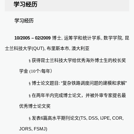
学习经历
学习经历
10/2005 – 02/2009
,
,
,
博士
运筹学和统计学系
数学学院
昆
(QUT),
,
士兰科技大学
布里斯本市
澳大利亚
获得昆士兰科技大学给优秀海外博士生的校长奖
§
个
每年）
学金
(10
/
: “
”
博士论文题目
复杂铁路调度问题的建模和求解
§
在两年半内完成博士论文，并被外审专家提名最
§
优秀博士论文奖
6
(TS, DSS, IJPE, COR,
发表
篇高水平期刊论文
§
JORS, FSMJ)