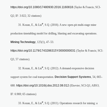
https://doi.org/10.1080/17480930.2016.1160818
(Taylor & Francis; SCI-
Q2; IF: 3.022; 32 citations)
#
31. Kozan, E., & Liu
, S.Q. (2016). A new open-pit multi-stage mine
production timetabling model for drilling, blasting and excavating operations.
Mining Technology
, 125(1), 47–53.
https://doi.org/10.1179/1743286315Y.0000000031
(Taylor & Francis; SCI-
Q3, 57 citations).
#
32. Kozan, E., & Liu
, S.Q. (2012). A demand-responsive decision
support system for coal transportation.
Decision Support Systems
, 54, 665–
680.
https://doi.org/10.1016/j.dss.2012.08.012
(Elsevier; SCI-Q1; ABS3;
IF: 6.969; 65 citations)
#
33. Kozan, E., & Liu
, S.Q. (2011). Operations research for mining: a