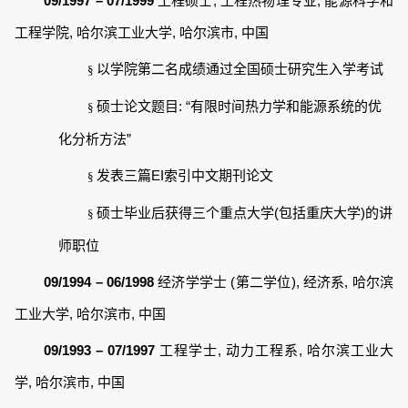
09/1997 – 07/1999
,
,
工程硕士
工程热物理专业
能源科学和
,
,
,
工程学院
哈尔滨工业大学
哈尔滨市
中国
以学院第二名成绩通过全国硕士研究生入学考试
§
: “
硕士论文题目
有限时间热力学和能源系统的优
§
”
化分析方法
EI
发表三篇
索引中文期刊论文
§
(
)
硕士毕业后获得三个重点大学
包括重庆大学
的讲
§
师职位
09/1994 – 06/1998
(
),
,
经济学学士
第二学位
经济系
哈尔滨
,
,
工业大学
哈尔滨市
中国
09/1993 – 07/1997
,
,
工程学士
动力工程系
哈尔滨工业大
,
,
学
哈尔滨市
中国