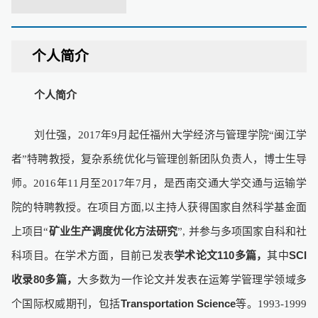
个人简介
个人简介
年
月起任福州大学经济与管理学院
闽江学
刘仕强，
2017
9
“
者
特聘教授，复杂系统优化与管理创新团队负责人，博士生导
”
师。
年
月至
年
月，是西南交通大学交通与运输学
2016
11
2017
7
院的特聘教授。在项目方面
以主持人获得国家自然科学基金面
,
上项目
矿业生产调度优化方法研究
并参与多项国家自科和社
“
”,
科项目。在学术方面，目前已发表
学术论文
110
多篇，
其中
SCI
收录
80
多篇，
大多数为一作论文并发表在运筹学管理学领域多
个国际权威期刊，包括
Transportation Science
等。
1993-1999