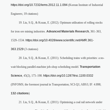
https://doi.org/10.7232/iems.2012.11.1.094
(Korean Institute of Industrial
Engineers; 19 citations)
19. Liu, S.Q., & Kozan, E. (2012). Optimum utilisation of rolling stocks
for iron ore mining industries.
Advanced Materials Research
, 361–363,
1529–1534.
https://doi.org/10.4028/www.scientific.net/AMR.361-
363.1529
(3 citations)
20. Liu, S.Q., & Kozan, E. (2011). Scheduling trains with priorities: a no-
wait blocking parallel-machine job-shop scheduling model.
Transportation
Science
, 45(2), 175–198.
https://doi.org/10.1287/trsc.1100.0332
(INFOMS; the foremost journal in Transportation; SCI-Q1; ABS3; IF: 4.898;
132 citations
)
21. Liu, S.Q., & Kozan, E. (2011). Optimising a coal rail network under