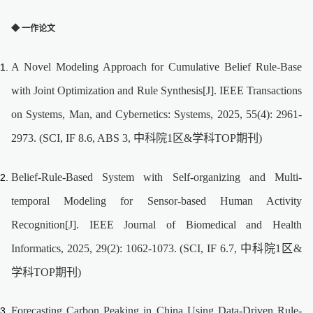
◆ 一作论文
A Novel Modeling Approach for Cumulative Belief Rule-Base
with Joint Optimization and Rule Synthesis[J]. IEEE Transactions
on Systems, Man, and Cybernetics: Systems, 2025, 55(4): 2961-
2973. (SCI, IF 8.6, ABS 3, 中科院1区&学科TOP期刊)
Belief-Rule-Based System with Self-organizing and Multi-
temporal Modeling for Sensor-based Human Activity
Recognition[J]. IEEE Journal of Biomedical and Health
Informatics, 2025, 29(2): 1062-1073. (SCI, IF 6.7, 中科院1区&
学科TOP期刊)
Forecasting Carbon Peaking in China Using Data-Driven Rule-