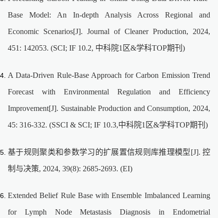
Base Model: An In-depth Analysis Across Regional and
Economic Scenarios[J]. Journal of Cleaner Production, 2024,
451: 142053. (SCI; IF 10.2, 中科院1区&学科TOP期刊)
A Data-Driven Rule-Base Approach for Carbon Emission Trend
Forecast with Environmental Regulation and Efficiency
Improvement[J]. Sustainable Production and Consumption, 2024,
45: 316-332. (SSCI & SCI; IF 10.3,中科院1区&学科TOP期刊)
基于规则聚类和参数学习的扩展置信规则库推理模型[J]. 控
制与决策, 2024, 39(8): 2685-2693. (EI)
Extended Belief Rule Base with Ensemble Imbalanced Learning
for Lymph Node Metastasis Diagnosis in Endometrial