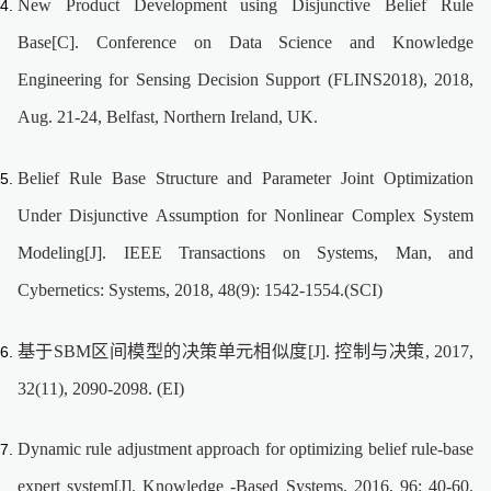
New Product Development using Disjunctive Belief Rule
Base[C]. Conference on Data Science and Knowledge
Engineering for Sensing Decision Support (FLINS2018), 2018,
Aug. 21-24, Belfast, Northern Ireland, UK.
Belief Rule Base Structure and Parameter Joint Optimization
Under Disjunctive Assumption for Nonlinear Complex System
Modeling[J]. IEEE Transactions on Systems, Man, and
Cybernetics: Systems, 2018, 48(9): 1542-1554.(SCI)
基于SBM区间模型的决策单元相似度[J]. 控制与决策, 2017,
32(11), 2090-2098. (EI)
Dynamic rule adjustment approach for optimizing belief rule-base
expert system[J]. Knowledge -Based Systems, 2016, 96: 40-60.