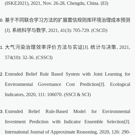
(ISKE2021), 2021, Nov. 26-28, Chengdu, China. (EI)
基于不同联合学习方法的扩展置信规则库环境治理成本预测
[J]. 系统科学与数学, 2021, 41(3): 705-729. (CSCD)
大气污染治理效率评价方法与实证[J]. 统计与决策, 2021,
574(10): 32-36. (CSSCI)
Extended Belief Rule Based System with Joint Learning for
Environmental Governance Cost Prediction[J]. Ecological
Indicators, 2020, 111: 106070. (SSCI & SCI)
Extended Belief Rule-Based Model for Environmental
Investment Prediction with Indicator Ensemble Selection[J].
International Journal of Approximate Reasoning, 2020, 126: 290-