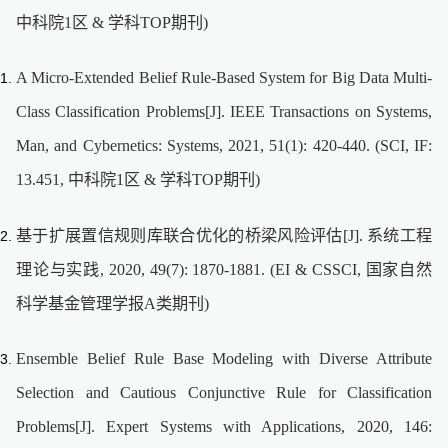
中科院1区 & 学科TOP期刊)
A Micro-Extended Belief Rule-Based System for Big Data Multi-
Class Classification Problems[J]. IEEE Transactions on Systems,
Man, and Cybernetics: Systems, 2021, 51(1): 420-440. (SCI, IF:
13.451, 中科院1区 & 学科TOP期刊)
基于扩展置信规则库联合优化的桥梁风险评估[J]. 系统工程
理论与实践, 2020, 49(7): 1870-1881. (EI & CSSCI, 国家自然
科学基金管理学报A类期刊)
Ensemble Belief Rule Base Modeling with Diverse Attribute
Selection and Cautious Conjunctive Rule for Classification
Problems[J]. Expert Systems with Applications, 2020, 146: