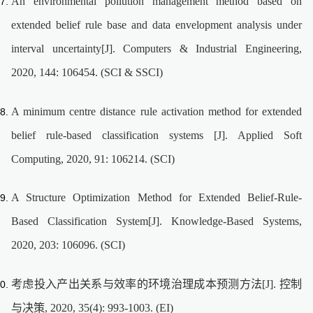
An environmental pollution management method based on
extended belief rule base and data envelopment analysis under
interval uncertainty[J]. Computers & Industrial Engineering,
2020, 144: 106454. (SCI & SSCI)
A minimum centre distance rule activation method for extended
belief rule-based classification systems [J]. Applied Soft
Computing, 2020, 91: 106214. (SCI)
A Structure Optimization Method for Extended Belief-Rule-
Based Classification System[J]. Knowledge-Based Systems,
2020, 203: 106096. (SCI)
考虑投入产出关系与效率的环境治理成本预测方法[J]. 控制
与决策, 2020, 35(4): 993-1003. (EI)