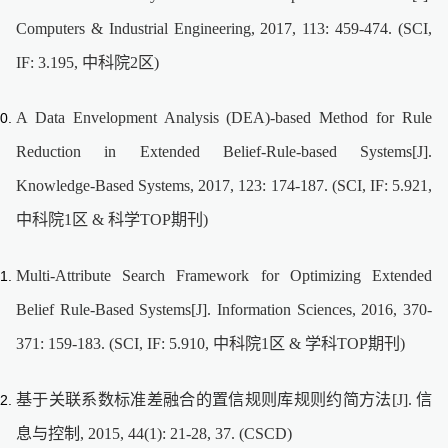
Computers & Industrial Engineering, 2017, 113: 459-474. (SCI,
IF: 3.195, 中科院2区)
A Data Envelopment Analysis (DEA)-based Method for Rule
Reduction in Extended Belief-Rule-based Systems[J].
Knowledge-Based Systems, 2017, 123: 174-187. (SCI, IF: 5.921,
中科院1区 & 科学TOP期刊)
Multi-Attribute Search Framework for Optimizing Extended
Belief Rule-Based Systems[J]. Information Sciences, 2016, 370-
371: 159-183. (SCI, IF: 5.910, 中科院1区 & 学科TOP期刊)
基于关联系数标准差融合的置信规则库规则约简方法[J]. 信
息与控制, 2015, 44(1): 21-28, 37. (CSCD)