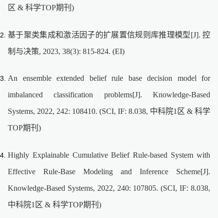
区 & 科学TOP期刊)
基于聚类集成和激活因子的扩展置信规则库推理模型[J]. 控
制与决策, 2023, 38(3): 815-824. (EI)
An ensemble extended belief rule base decision model for
imbalanced classification problems[J]. Knowledge-Based
Systems, 2022, 242: 108410. (SCI, IF: 8.038, 中科院1区 & 科学
TOP期刊)
Highly Explainable Cumulative Belief Rule-based System with
Effective Rule-Base Modeling and Inference Scheme[J].
Knowledge-Based Systems, 2022, 240: 107805. (SCI, IF: 8.038,
中科院1区 & 科学TOP期刊)