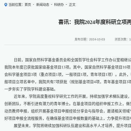
当前位置：
首页
新闻动态
科研办
正文
喜讯：我院2024年度科研立项
发布日期：2024-10-03
浏览次数：
1
日前，国家自然科学基金委员会和全国哲学社会科学工作办公室相继
我院本年度已获批国家级基金项目
13
项。其中，国家自然科学基金项目
10
项
会科学基金项目
3
项（重点项目
1
项，一般项目
1
项，青年项目
1
项）。此外，
般项目立项名单中，我院共有
7
项获批（规划基金项目
4
项，青年基金项目
3
一步夯实了学院学科建设基础。
近年来，学院高度重视科学研究工作的开展，持续加强学术梯队建设
创新团队，不断引进有潜力的青年博士。在基金项目的组织申报工作上，做
动员教师申报，组织开展基金项目申报经验分享会与指导会，邀请相关领域
好项目申报全流程服务，在确保基金项目申报数量的基础上，力争提升项目
展望未来，学院将继续加强科研队伍建设和高水平人才培养，提升项