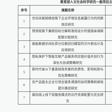
教育部人文社会科学研究一般项目
序号
课题名称
空间关联网络视角下企业环境信息披露行为的同群
1
效应研究
预测视角下兼顾目标分解和准则设计的我国省域碳
2
配额分配研究
面板数据空间杜宾分位数回归模型的贝叶斯估计及
3
应用研究
隐私保护下智能互联产品服务供应链价值共创行为
4
演化与协调策略研究
新时代省以下垂直财政失衡的异质性、影响机制与
5
优化策略研究
农产品链主企业引领全链条溯源的协同策略和绩效
6
提升路径研究
面向线上线下双服务模式的诊疗资源配置与优化研
7
究