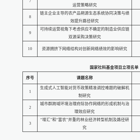
7
运营策略研究
链主企业主导的农产品朔源生态系统协同决策与绩
8
效提升路径研究
可持续运营视角下考虑供应不确定的制造业供应链
9
双源采购决策研究
10
资源拥挤下网络结构对创新网络绩效的影响研究
国家社科基金项目立项名单
序号
课题名称
生成式人工智能对货币政策精准调控难题的破解机
1
制研究
城市群跨域环境治理府际协作网络的形成机制与治
2
理效应研究
“增汇”和“富农”并重的林业经济转型机制及路径研
3
究