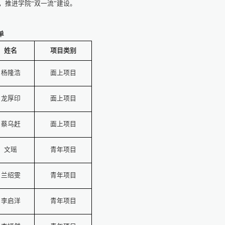
，
推进学院“双一流”建设。
单
姓名
项目类别
杨隆浩
面上项目
龙厚印
面上项目
蔡乌赶
面上项目
文瑶
青年项目
兰绍雯
青年项目
李启洋
青年项目