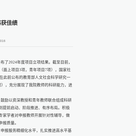
再获佳绩
016
公布了
2024
年度项目立项结果。截至目前，
（面上项目
3
项，青年项目
7
项），国家社
在此前公布的教育部人文社会科学研究一
项），充分展现了我院教师的科研能力，进
，鼓励以资深教授和青年教师联合组成科研
到提前启动、阶段推进、有序布局。积极
专家学者对申报教师开展针对性辅导，做
申报质量。
目申报服务精细化水平，扎实推进高水平基