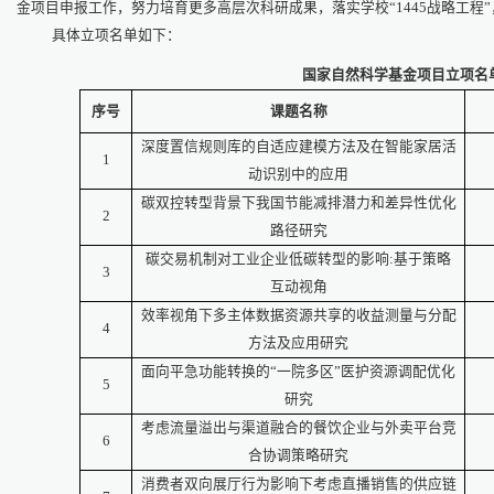
金项目申报工作，努力培育更多高层次科研成果，落实学校
“
1445
战略工程”
具体立项名单如下：
国家自然科学基金项目立项名
序号
课题名称
深度置信规则库的自适应建模方法及在智能家居活
1
动识别中的应用
碳双控转型背景下我国节能减排潜力和差异性优化
2
路径研究
碳交易机制对工业企业低碳转型的影响:基于策略
3
互动视角
效率视角下多主体数据资源共享的收益测量与分配
4
方法及应用研究
面向平急功能转换的“一院多区”医护资源调配优化
5
研究
考虑流量溢出与渠道融合的餐饮企业与外卖平台竞
6
合协调策略研究
消费者双向展厅行为影响下考虑直播销售的供应链