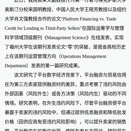
近日，我院黄荣义副教授作为第一作者与得克萨斯大学
奥斯汀分校来国明教授、中国人民大学王晓芳教授以及纽约
大学肖文强教授合作的论文
“Platform Financing vs. Trade
Credit for Lending to Third-Party Sellers”
在国际运筹学与管理
科学领域顶级期刊《
Management Science
》在线发表，实现
了福州大学在该期刊发表论文
“
零
”
的突破，是我省高校历史
上在该期刊运营管理方向（
Operations Management
Department
）发表的第一篇研究成果。
该文研究了平台数字经济背景下，平台融资与贸易信用
在为第三方卖家提供融资时的差异，重点考察了违约风险由
外部因素（风险外生）或各方决策（风险内生）驱动的不同
情境。研究表明，在外生违约风险下，
尽管平台融资使平台
暴露于卖家的违约风险中，但通过提供低息融资和降低批发
价格（因供应商免受违约风险影响），可以提升卖家的销售