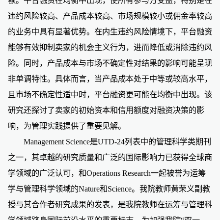
额
。平台融资在均衡中出现，
使所有参与方受益，
特别是在
违约风险较高、产品成本较高、市场规模较小或佣金率较高
的业务中具有显著优势。在内生违约风险
情境
下，平台融资
能够有效抑制卖家的机会主义行为，进而降低或消除违约风
险。同时，产品成本与市场不确定性对结果的影响可能呈现
非单调特性。具体而言，当产品成本处于中等或较高水平，
且市场不确定性适中时，平台融资更可能在均衡中出现。该
研究还探讨了卖家的初始资本和信用额度对融资决策的影
响，
为管理实践提供了重要见解
。
Management Science
是
UTD-24
列表中的管理科学类期刊
之一，其卓越的研究质量和广泛的国际影响力已获得全球商
学领域的广泛认可，和
Operations Research
一起被誉为运筹
学与管理科学领域的
Nature
和
Science
。我院教师黄荣义副教
授与其合作者研究成果的发表，是我院教师在运筹与管理科