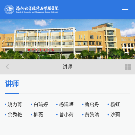
讲师
讲师
姚力菁
白瑜婷
杨建嵘
鲁启舟
杨虹
余秀艳
柳薇
曾小荷
黄黎清
沙莉