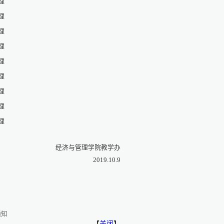
理
理
理
理
理
理
理
理
理
管理学院教学办
19.10.9
通知
【
关闭
】