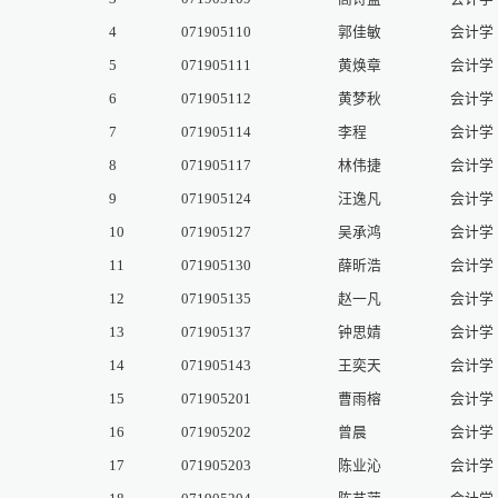
4
071905110
郭佳敏
会计学
5
071905111
黄焕章
会计学
6
071905112
黄梦秋
会计学
7
071905114
李程
会计学
8
071905117
林伟捷
会计学
9
071905124
汪逸凡
会计学
10
071905127
吴承鸿
会计学
11
071905130
薛昕浩
会计学
12
071905135
赵一凡
会计学
13
071905137
钟思婧
会计学
14
071905143
王奕天
会计学
15
071905201
曹雨榕
会计学
16
071905202
曾晨
会计学
17
071905203
陈业沁
会计学