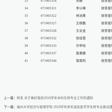
33
071905318
李赫
财务管
34
071905321
李以琳
财务管
35
071905322
林汭菁
财务管
36
071905327
王杨飘
财务管
37
071905328
王业金
财务管
38
071905332
徐佳慧
财务管
39
071905333
许申怡
财务管
40
071905337
詹惠娜
财务管
41
071905340
邹昊昀
财务管
经济与
20
上一篇：
转发 关于做好我校2019学年本科生转专业工作的通知
下一篇：
福州大学经济与管理学院 2019学年参军退役复学学生转专业面试