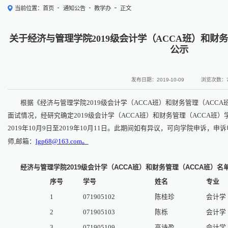
当前位置：
首页
通知公告
教学办
正文
关于经济与管理学院2019级会计学（ACCA班）和财务
公示
发布日期：2019-10-09
浏览次数：
根据《经济与管理学院2019级会计学（ACCA班）和财务管理（ACCA
面试情况，经研究确定2019级会计学（ACCA班）和财务管理（ACCA班
2019年10月9日至2019年10月11日。此期间如有异议，可向学院申诉，申诉电
师,邮箱：
lgp68@163.com
。
经济与管理学院201
9
级会计学（ACCA
班
）和财务管理（ACCA
班
）名
序号
学号
姓名
专业
1
071905102
陈桂珍
会计学
2
071905103
陈栎
会计学
3
071905109
高诗盈
会计学