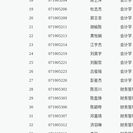
18
071905204
陈艺萍
会计学
19
071905206
杜志杰
会计学
20
071905209
郭王非
会计学
21
071905211
胡榆陈
会计学
22
071905213
黄怡娴
会计学
23
071905214
江宇杰
会计学
24
071905219
刘昊宇
会计学
25
071905221
刘毅哲
会计学
26
071905223
吕俊瑶
会计学
27
071905226
彭星杰
会计学
28
071905302
陈百川
财务管
29
071905305
陈盈铮
财务管
30
071905306
陈颖晔
财务管
31
071905307
邓嘉琦
财务管
32
071905312
洪羽琳
财务管