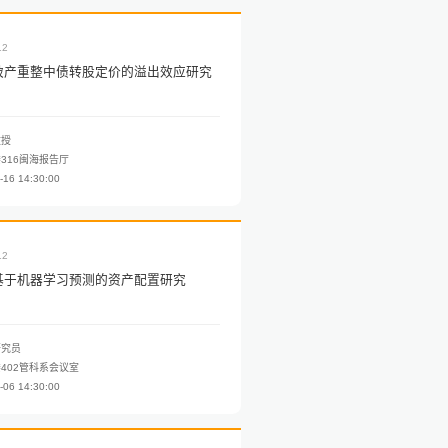
12
破产重整中债转股定价的溢出效应研究
教授
316闽海报告厅
-16 14:30:00
12
基于机器学习预测的资产配置研究
研究员
402管科系会议室
-06 14:30:00