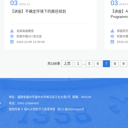
03
03
2024.12
2024.
【讲座】不确定环境下的路径规划
【讲座】A Pe
Programmi
Design Pr
张真真副教授
郭磊研
经管中楼307会议室
经管中楼
2024-12-06 14:30:00
2024-12
...
上页
1
5
6
7
8
9
共198条
地址：福建省福州市福州大学城乌龙江北大道2号 邮编：350108
电话：0591-22866400
版权所有 © 福州大学经济与管理学院
闽ICP备05005463号