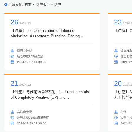
当前位置：
首页
讲座报告
讲座
26
23
2024.12
2024.
【讲座】The Optimization of Inbound
【讲座】高
Marketing: Assortment Planning, Pricing
Management, and Paid Advertising
薛巍立教授
魏立群
经管中楼307会议室
经管北楼
2024-12-27 14:30:00
2024-12
21
20
2024.12
2024.
【讲座】博雅论坛第299期：1、Fundamentals
【讲座】
of Completely Positive (CP) and
人工智能
Copositive(COP) Programs; 2、Applications of
CP and COP Programs in Decision-Making
高旖旎教授
付伟
under uncertainty
经管北楼316闽海报告厅
经管中楼
2024-12-23 09:30:00
2024-12