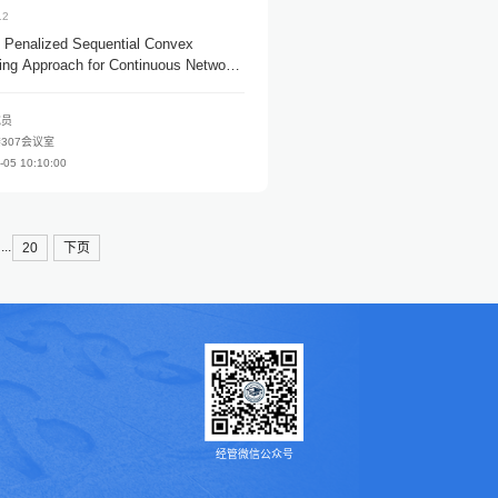
12
nalized Sequential Convex
ng Approach for Continuous Network
oblems
究员
307会议室
-05 10:10:00
...
20
下页
经管微信公众号