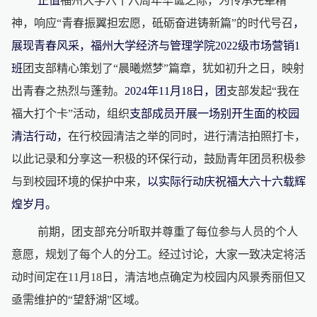
正值
福州大学六十六周年华诞之际，为传承先辈精
神，响应
“青春振翼担宏愿，砥砺奋进铸新篇”的时代号召
，
展现青春风采，福州大学经济与管理学院
2022级市场营销1
班
团支部精心策划了
“晨曦燃梦”篇章，犹如初升之日，映射
出青春之热烈与蓬勃。
2024年
11月18日
，团
支部发起
“我在
福大打个卡”活动，组织
支部成员
开展一场别开生面的校园
清洁行动，
在行校园清洁之举的同时，进行清洁拍照打卡，
以此记录和分享这一积极的环保行动，鼓励青年团员积极参
与到校园环境的保护中来
，
以实际行动庆祝福大六十六载辉
煌岁月。
前期，团支部充分听取并尊重了每位参与人员的个人
意愿，规划了每个人的分工。经过讨论，大家一致决定将活
动时间定在
11月18日，清洁地点确定为校园内风景秀丽但又
亟需维护的“望舒湖”区域。