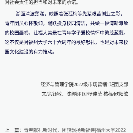
对社会责任的担当和对未来的承诺。
湖面清波荡漾，映照着张孤梅等先辈艰苦创业之影，
青年团员心怀敬仰，踊跃投身校园清洁，共绘一幅清新雅致
的校园画卷，让福大美景在青年学子爱校情怀中繁茂葳蕤。
这不仅是对福州大学六十六周年的最好献礼，也是对未来校
园文化建设的有力推动。
经济与管理学院
2022级市场营销1班团支部
文
/余钰敏、陈娜娜 图/杨佳莹 核稿/欧阳歆
上一篇：
青春献礼新时代，团旗飘扬新福建|福州大学2022