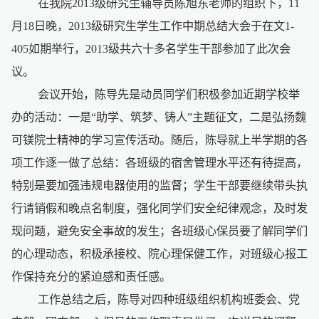
在我院
2013
级研究生辅导员陈旭东老师的组织下，
11
月
18
日晚，
2013
级研究生学生工作中期总结大会于在文
1-
405
如期举行，
2013
级共六十多名学生干部参加了此次会
议。
会议开始，陈导先是动员同学们积极参加近期学校举
办的活动：一是“助学、筑梦、铸人”主题征文，二是弘扬魏
可镁院士精神的学习宣传活动。随后，陈导就上半学期的各
项工作逐一做了总结：各班级的宿舍管理水平还有待提高，
特别是要加强违规电器使用的监督；学生干部要继续带头执
行请销假和晚点名制度，强化同学们安全纪律观念，及时发
现问题，避免安全事故的发生；各班级心保员要了解同学们
的心理动态，积极承接校、院心理保健工作，对班级心报工
作保持充分的紧迫感和责任感。
工作总结之后，陈导对四种班级组织机构班委会、党