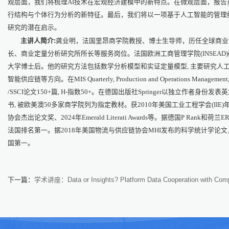
观层面，我们将梳理AI技术在宏观经济建模中的新特点。在微观层面，报告
行结构与个体行为分析的新特征。最后，我们将以一项基于人工智能的管理
研究的潜在启示。
主讲人简介:
龚业明，法国里昂商学院教授、博士生导师，历任全球商业
长、商业定量分析研究所所长等服务岗位。法国欧洲工商管理学院(INSEA
大学博士后。他的研究方法包括数学分析模型和实证定量模型, 主要研究人
智能供应链等方向。在MIS Quarterly, Production and Operations Management
/SSCI论文150+篇, H-指数50+。在德国出版社Springer以独立作者身份发表英
书, 被欧美澳50多家商学院列为指定教材。获2010年美国工业工程学会(IIE
协会杰出论文奖、2024年Emerald Literati Awards等。据德国P Rank和荷
法国排名第一。据2018年美国物流与供应链协会MHI发布的科学统计学论
国第一。
下一篇：
学术讲座：Data or Insights? Platform Data Cooperation with Comp