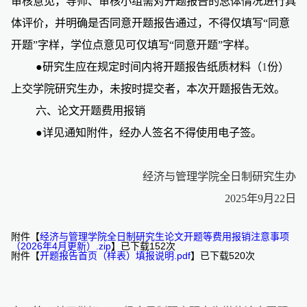
审核意见，导师、审核小组需对开题报告的总体情况进行具
体评价，并明确是否同意开题报告通过，不得仅填写“同意
开题”字样，学位点意见可仅填写“同意开题”字样。
●研究生应在规定时间内将开题报告纸质材料（
1
份）
上交学院研究生办，未按时提交者，本次开题报告无效。
六、论文开题费用报销
●详见通知附件，经办人签名不得使用电子签。
经济与管理学院全日制研究生办
2025
年
9
月
22
日
附件【
经济与管理学院全日制研究生论文开题等费用报销注意事项
（2026年4月更新）.zip
】已下载
152
次
附件【
开题报告首页（样表）填报说明.pdf
】已下载
520
次