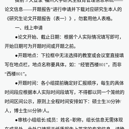
提前
3
天登录“福州大学研究生教育管理信息系统——
论文信息——开题报告”进行申请并下载对应研究生本人的
《研究生论文开题报告（表一）》，勿套用他人表格。
一、线上申请
●论文开始、截止日期：根据个人实际情况填写即可，
开始日期可为开题时间或开题之前。
●开题地点：下拉框中无法选择的教室或会议室直接填
写在地点栏，地点名称要具体，如：
“
经管西楼
801
”
，而非
“西楼
801
”。
●开题时间：各小组提前确定好汇报顺序，每生的具体
时间段应根据本人实际时间段填写，不得都以同一个笼统的
时间区间公示，原则上全程时间安排如下：硕士生
30
分钟
/
人，博士生
60
分钟
/
人。
●审核小组组长
/
成员：姓名
+
职称，组长信息无需体现