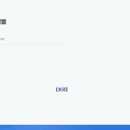
封面
742
【
关闭
】