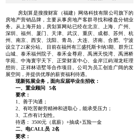
房划算是搜搜财富（福建）网络科技有限公司旗下的
房地产营销品牌，主要从事房地产客群寻找和楼盘分销业
务。从上海开始，房划算网站已经在北京、上海、广州、
深圳、福州、厦门、天津、武汉、重庆、成都、苏州、杭
州、南京、西安、沈阳、青岛、大连、济南、合肥、宁波
设立了
21
家分站。 目前在福州有三盛托斯卡纳
3
期、群升江
山城、泰禾福州院子、泰禾金尊府、禹洲天悦湾、禹洲桥
学苑、中海寰宇天下、正荣财富中心、金岸江屿湖龙旺理
想街、正祥林语墅等合作项目。公司为员工创造广阔的发
展空间，并提供优厚的薪资福利待遇。
现新拓展业务，面向应届毕业生招收：
一、置业顾问
5
名
要求：
1
、善于沟通；
2
、有吃苦耐劳精神和进取心，能承受压力；
3
、工作有计划性。
待遇：
3500
元（底薪）
+
抽成
+
五险一金
二、电
CALL
员
2
名
要求：