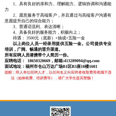
1
、具有良好的亲和力、理解能力、逻辑协调和沟通能
力
2
、愿意服务于高端客户，并且通过与高端客户沟通有
意愿提升自己的综合能力；
3
、普通话流利、表达清晰；
4
、具备良好的服务能力，积极向上；
待遇：
3500
元（底薪）
+
抽成
+
五险一金
以上岗位人员一经录用提供五险一金。公司提供专业
培训，广阔、畅通的晋升渠道。
所有应聘人员请携带个人简历一份。
应聘电话：
18650328669
，邮箱
:413289094@qq.com
面试地址：福州市仓山万达广场
B1
区
B3
座
18
楼
1601
提醒：用人单位招聘人才，以任何名义向应聘者收取费用都属于违
法（如体检费、培训费等），请广大学生提高警惕！