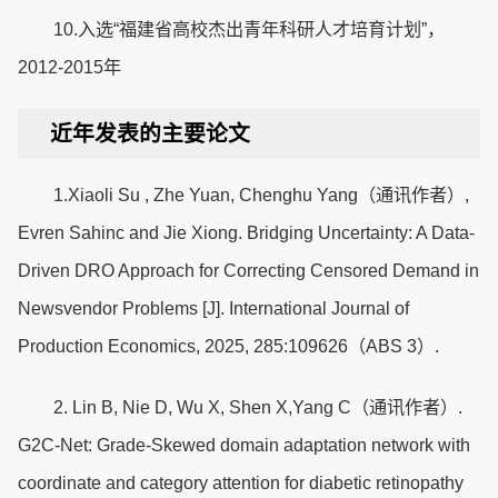
10.入选“福建省高校杰出青年科研人才培育计划”，
2012-2015年
近年发表的主要论文
1.Xiaoli Su , Zhe Yuan, Chenghu Yang（通讯作者）,
Evren Sahinc and Jie Xiong. Bridging Uncertainty: A Data-
Driven DRO Approach for Correcting Censored Demand in
Newsvendor Problems [J]. International Journal of
Production Economics, 2025, 285:109626（ABS 3）.
2. Lin B, Nie D, Wu X, Shen X,Yang C（通讯作者）.
G2C-Net: Grade-Skewed domain adaptation network with
coordinate and category attention for diabetic retinopathy