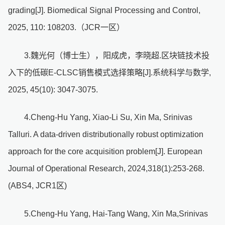
grading[J]. Biomedical Signal Processing and Control,
2025, 110: 108203.（JCR一区）
3.魏光何（博士生），阳成虎，李晓超.区块链技术投
入下的低碳E-CLSC销售模式选择策略[J].系统科学与数学,
2025, 45(10): 3047-3075.
4.Cheng-Hu Yang, Xiao-Li Su, Xin Ma, Srinivas
Talluri. A data-driven distributionally robust optimization
approach for the core acquisition problem[J]. European
Journal of Operational Research, 2024,318(1):253-268.
(ABS4, JCR1区)
5.Cheng-Hu Yang, Hai-Tang Wang, Xin Ma,Srinivas