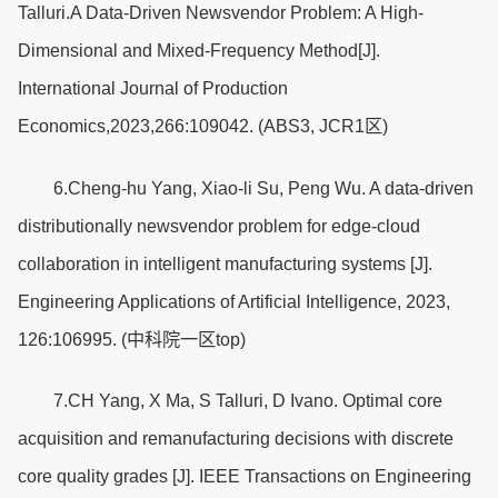
Talluri.A Data-Driven Newsvendor Problem: A High-
Dimensional and Mixed-Frequency Method[J].
International Journal of Production
Economics,2023,266:109042. (ABS3, JCR1区)
6.Cheng-hu Yang, Xiao-li Su, Peng Wu. A data-driven
distributionally newsvendor problem for edge-cloud
collaboration in intelligent manufacturing systems [J].
Engineering Applications of Artificial Intelligence, 2023,
126:106995. (中科院一区top)
7.CH Yang, X Ma, S Talluri, D Ivano. Optimal core
acquisition and remanufacturing decisions with discrete
core quality grades [J]. IEEE Transactions on Engineering