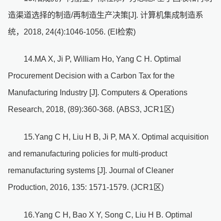
造渠道选择的制造/再制造生产决策[J]. 计算机集成制造系
统，2018, 24(4):1046-1056. (EI检索)
14.MA X, Ji P, William Ho, Yang C H. Optimal
Procurement Decision with a Carbon Tax for the
Manufacturing Industry [J]. Computers & Operations
Research, 2018, (89):360-368. (ABS3, JCR1区)
15.Yang C H, Liu H B, Ji P, MA X. Optimal acquisition
and remanufacturing policies for multi-product
remanufacturing systems [J]. Journal of Cleaner
Production, 2016, 135: 1571-1579. (JCR1区)
16.Yang C H, Bao X Y, Song C, Liu H B. Optimal