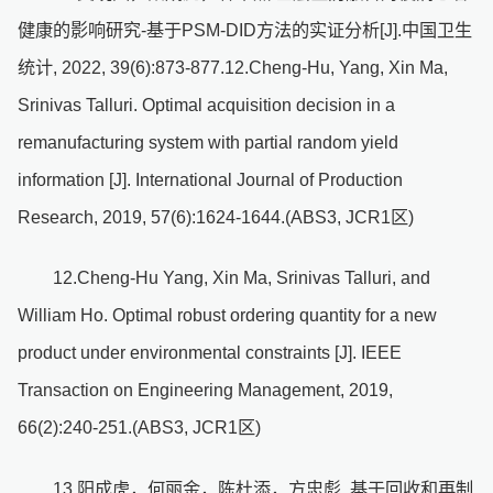
健康的影响研究-基于PSM-DID方法的实证分析[J].中国卫生
统计, 2022, 39(6):873-877.12.Cheng-Hu, Yang, Xin Ma,
Srinivas Talluri. Optimal acquisition decision in a
remanufacturing system with partial random yield
information [J]. International Journal of Production
Research, 2019, 57(6):1624-1644.(ABS3, JCR1区)
12.Cheng-Hu Yang, Xin Ma, Srinivas Talluri, and
William Ho. Optimal robust ordering quantity for a new
product under environmental constraints [J]. IEEE
Transaction on Engineering Management, 2019,
66(2):240-251.(ABS3, JCR1区)
13.阳成虎，何丽金，陈杜添，方忠彪. 基于回收和再制