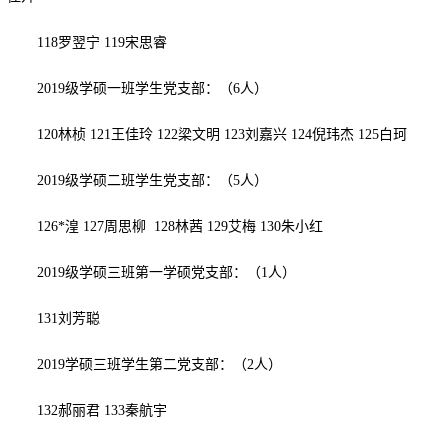
118
罗翌宁
119
宋思睿
2019级学硕一班学生党支部：（
6
人）
120
林桢
121
王佳玲
122
梁文明
123
刘嘉兴
124
倪玮杰
125
白珂
2019级学硕二班学生党支部：（
5
人）
126
*湟
127
周思柳
128
林茜
129
艾梅
130
朱小红
2019级学硕三班第一学硕党支部：（
1
人）
131
刘芳聪
2019学硕三班学生第二党支部：（
2
人）
132
郝丽君
133
秦航宇