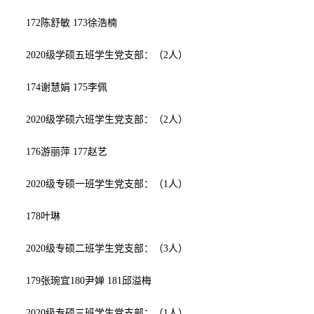
172
陈舒敏
173
徐浩楠
2020级学硕五班学生党支部：（
2
人）
174
谢慧娟
175
李佩
2020级学硕六班学生党支部：（
2
人）
176
游丽萍
177
赵艺
2020级专硕一班学生党支部：（
1
人）
178
叶琳
2020级专硕二班学生党支部：（3人）
179
张琬宜1
80
尹婵
181
邱溢梅
2020级专硕三班学生党支部：（
1
人）