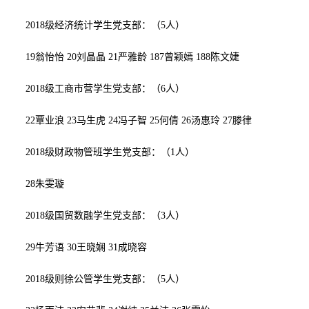
2018级经济统计学生党支部：（
5
人）
19
翁怡怡
20
刘晶晶
21
严雅龄
187曾颖嫣 188陈文婕
2018级工商市营学生党支部：（
6
人）
22
覃业浪
23
马生虎
24
冯子智
25
何倩
26
汤惠玲
27
滕律
2018级财政物管班学生党支部：（
1
人）
28
朱雯璇
2018级国贸数融学生党支部：（
3
人）
29
牛芳语
30
王晓娴
31
成晓容
2018级则徐公管学生党支部：（
5
人）