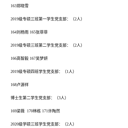
163
郑晓雪
2019级专硕三班第一学生党支部：（
2
人）
164
刘杨雨
165
张菲菲
2019级专硕三班第二学生党支部：（
2
人）
166
高智毅
167
吴梦妍
2019级专硕四班学生党支部：（
1
人）
168
卢源祥
博士生第二学生党支部：（
3
人）
169
梁薇
170
林栋
171
许陶然
2020级学硕三班学生党支部：（
2
人）