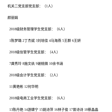
机关二党支部
党支部
：（1人）
颜丽娟
2018级财务管理学生党支部：（
6
人）
1
陈梦璐
2
丁杰斌
3
刘培佳
4
马海燕
5
王群
6
王妍
2018级信管学生党支部：（
4
人）
7
龚秀玲
8
施文纨
9谢桃微 10
余书涵
2018级会计学生党支部：（
2
人）
11
黄艳彬
12
何华明
2018级电商工业学生党支部：（
6
人）
13
陈丹艳
14
游婕宁
15
姚诗萍
16
林子俊
17
曾诗诗
18
蔡晶晶