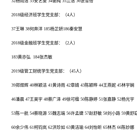
32
杨雨洁
33
安艺斐
34
谢纯
35
兰洁
36
张雪怡
2018级经济班学生党支部：（
4
人）
37
王琳
38
何奔洋
185杨芷妍
186秦安慧
2018级金融班学生党支部：
（
2
人）
183黄亦弘
184张杰敏
2019级管工财统学生党支部：（
45
人）
39
郑煜辉
40
林颖洁
41
黄诗雨
42
章婧
43
陈颖晔
44
王燕妮
45
林宇娴
46
潘晨
47
王昊宇
48
蔡广泽
49
徐可楹
50
陈静婷
51
张嘉静
52
杨光宇
53
陈一航 5
4
蔡晓源
55
魏志端
56
许孟婕 5
7
赵舒敏
58
刘小路
59
黄舒
60
余少伟
61
柯钧岚
62
洪珍如
63
黄洁瑜
64
刘怡昕 6
5
林杰
66
陈妙娜