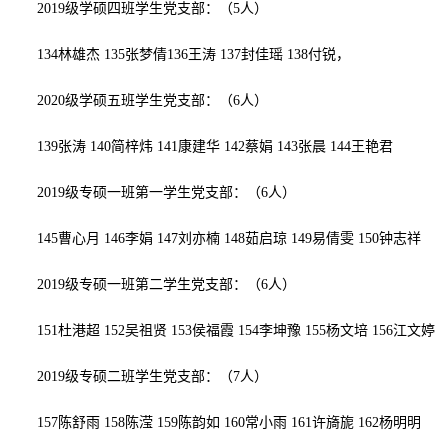
2019级学硕四班学生党支部：（
5
人）
134
林雄杰
135
张梦倩1
36
王涛 1
37
封佳瑶
138
付锐，
2020级学硕五班学生党支部：（
6
人）
139
张涛
140
简梓炜
141
康建华
142
蔡娟
143
张晨
144
王艳君
2019级专硕一班第一学生党支部：（
6
人）
145
曹心月
146
李娟
147
刘亦楠
148
茹启琼
149
易倩雯
150
钟志祥
2019级专硕一班第二学生党支部：（
6
人）
151
杜港超
152
吴祖贤
153
侯福霞
154
李坤豫
155
杨文培
156
江文婷
2019级专硕二班学生党支部：（
7
人）
157
陈舒雨
158
陈滢
159
陈韵如
160
常小雨
161
许旖旎
162
杨明明