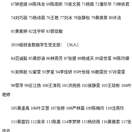
67
钟思婧
68
陈伟龙
69
陈雨昕
70
吴文茜
71
杨薇
72
潘珍华
73
林依君
74
刘巧丽
75
杨诗茵
76
王艳
77
刘冰
78
张静怡
79
黄焕章
80
许洁
81
黄紫婷
82
沈宇轩
83
郭佳敏
2019级财金数融学生党支部：（3
6
人）
84
范诚毅
85
黄舒涵
86
林燕芳
87
张健
88
杨或天
89
梁世茗
90
陈玲婕
91
吴辉航
92
翟萱
93
罗星
94
李佳妍
95
叶怡瑶
96
鲍雯欣
97
孙雯雯
98
雪萍
99
庄江扬
100
王淯筠
101
洪扬扬
102
侯静雯
103
王琼彬
104
叶
艳婷
105
黄逢禹
106
叶芷慧
107
张婷
108
严林霜
109
陈梅玲
110
沈燕玲
111
蔡霆钧
112
吴非
113
陈嘉
114
李梦婷
115
杨欣雨
116
黄雅君
117
张
佳卉